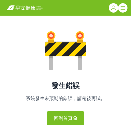
發生錯誤
系統發生未預期的錯誤，請稍後再試。
回到首頁