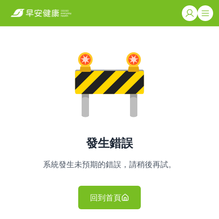
發生錯誤
系統發生未預期的錯誤，請稍後再試。
回到首頁