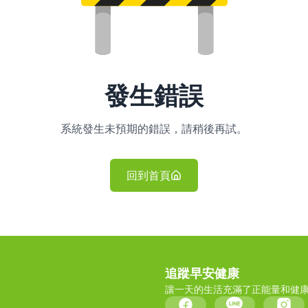
發生錯誤
系統發生未預期的錯誤，請稍後再試。
回到首頁
追蹤早安健康
讓一天的生活充滿了正能量和健