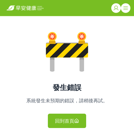
發生錯誤
系統發生未預期的錯誤，請稍後再試。
回到首頁