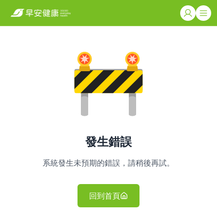
發生錯誤
系統發生未預期的錯誤，請稍後再試。
回到首頁