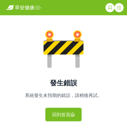
發生錯誤
系統發生未預期的錯誤，請稍後再試。
回到首頁