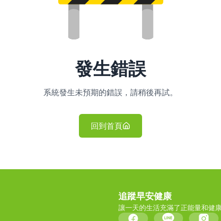
發生錯誤
系統發生未預期的錯誤，請稍後再試。
回到首頁
追蹤早安健康
讓一天的生活充滿了正能量和健