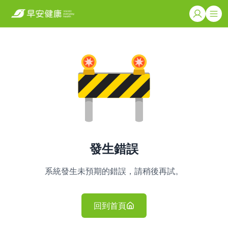
發生錯誤
系統發生未預期的錯誤，請稍後再試。
回到首頁