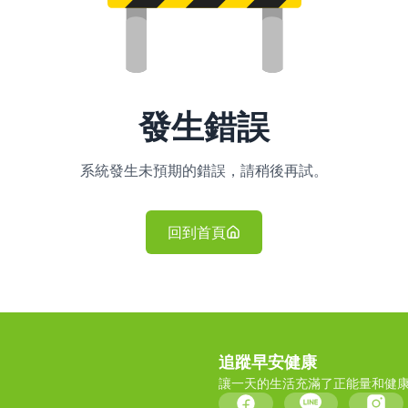
發生錯誤
系統發生未預期的錯誤，請稍後再試。
回到首頁
追蹤早安健康
讓一天的生活充滿了正能量和健