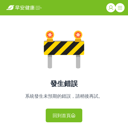
發生錯誤
系統發生未預期的錯誤，請稍後再試。
回到首頁