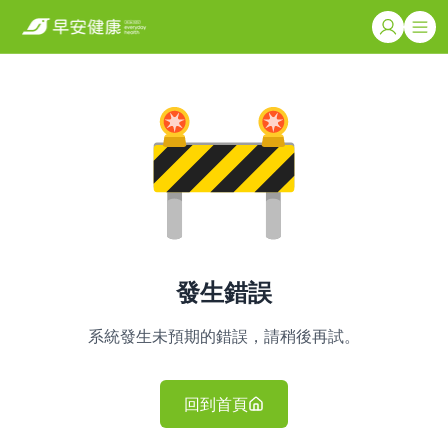
發生錯誤
系統發生未預期的錯誤，請稍後再試。
回到首頁