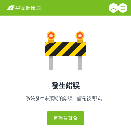
發生錯誤
系統發生未預期的錯誤，請稍後再試。
回到首頁