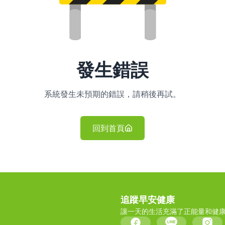
發生錯誤
系統發生未預期的錯誤，請稍後再試。
回到首頁
追蹤早安健康
讓一天的生活充滿了正能量和健