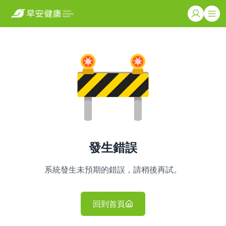
發生錯誤
系統發生未預期的錯誤，請稍後再試。
回到首頁