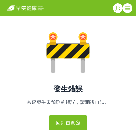
發生錯誤
系統發生未預期的錯誤，請稍後再試。
回到首頁