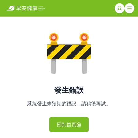
發生錯誤
系統發生未預期的錯誤，請稍後再試。
回到首頁