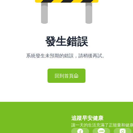
發生錯誤
系統發生未預期的錯誤，請稍後再試。
回到首頁
追蹤早安健康
讓一天的生活充滿了正能量和健