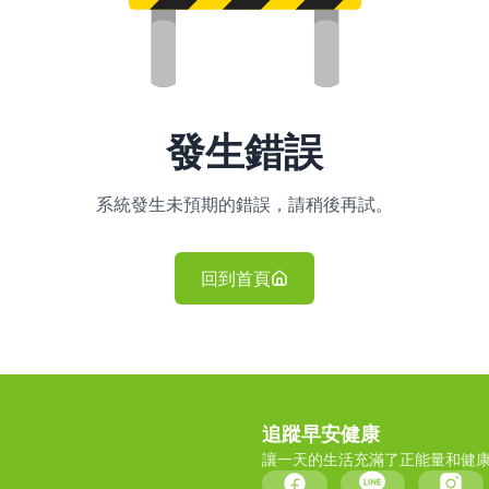
發生錯誤
系統發生未預期的錯誤，請稍後再試。
回到首頁
追蹤早安健康
讓一天的生活充滿了正能量和健