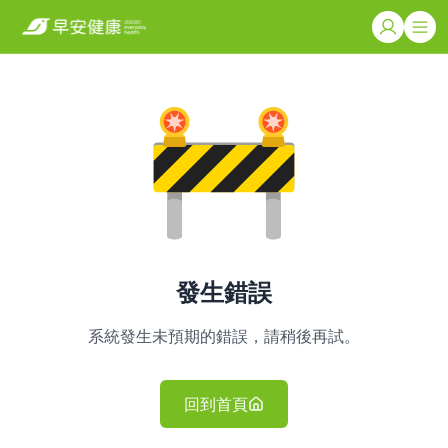
發生錯誤
系統發生未預期的錯誤，請稍後再試。
回到首頁