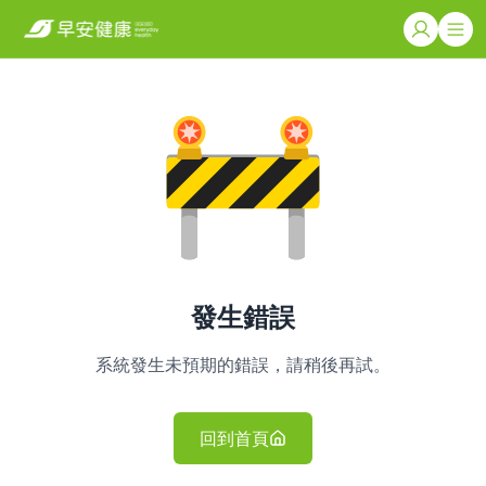
發生錯誤
系統發生未預期的錯誤，請稍後再試。
回到首頁