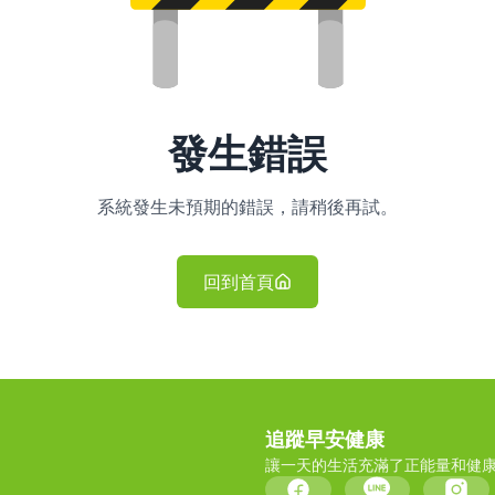
發生錯誤
系統發生未預期的錯誤，請稍後再試。
回到首頁
追蹤早安健康
讓一天的生活充滿了正能量和健