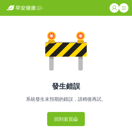
發生錯誤
系統發生未預期的錯誤，請稍後再試。
回到首頁