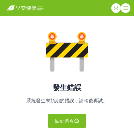
發生錯誤
系統發生未預期的錯誤，請稍後再試。
回到首頁