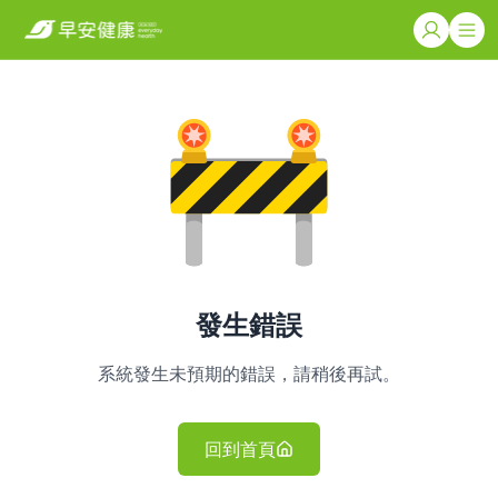
發生錯誤
系統發生未預期的錯誤，請稍後再試。
回到首頁