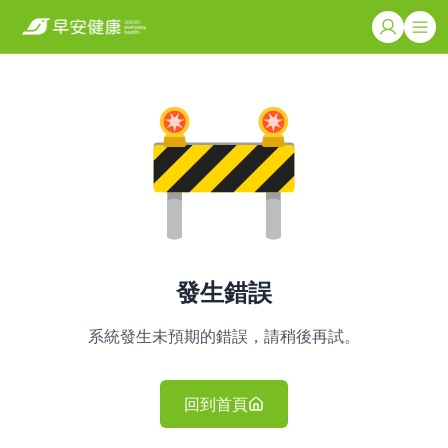
發生錯誤
系統發生未預期的錯誤，請稍後再試。
回到首頁