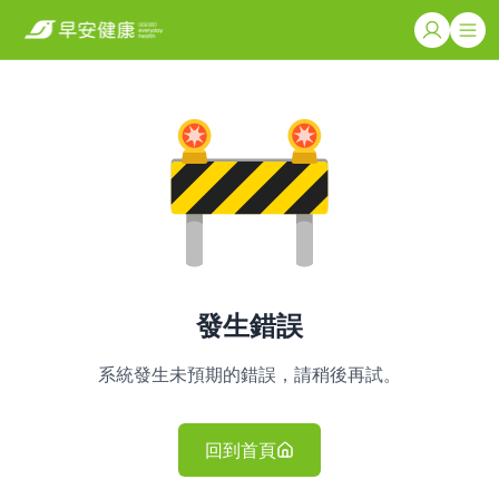
發生錯誤
系統發生未預期的錯誤，請稍後再試。
回到首頁