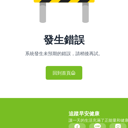
發生錯誤
系統發生未預期的錯誤，請稍後再試。
回到首頁
追蹤早安健康
讓一天的生活充滿了正能量和健