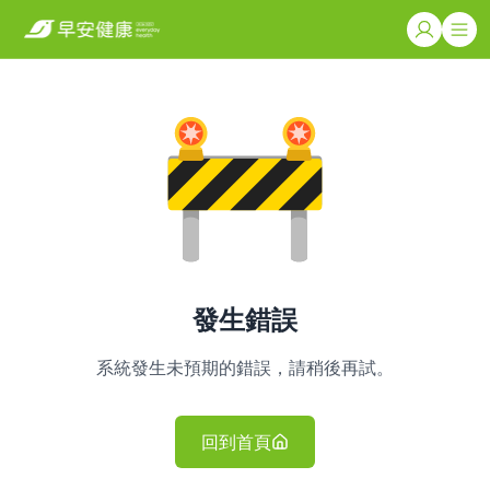
發生錯誤
系統發生未預期的錯誤，請稍後再試。
回到首頁