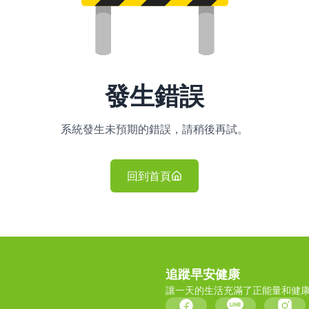
發生錯誤
系統發生未預期的錯誤，請稍後再試。
回到首頁
追蹤早安健康
讓一天的生活充滿了正能量和健