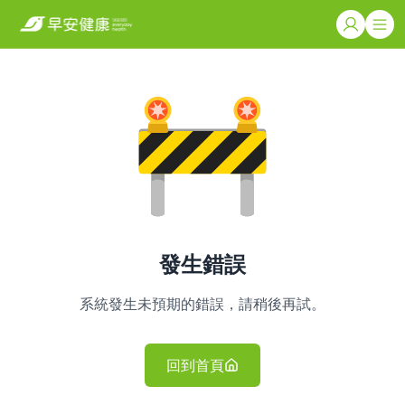
發生錯誤
系統發生未預期的錯誤，請稍後再試。
回到首頁