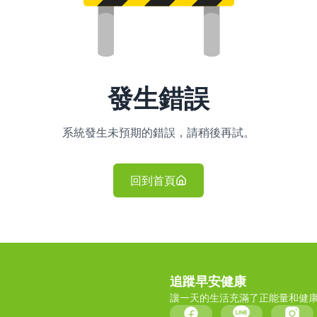
發生錯誤
系統發生未預期的錯誤，請稍後再試。
回到首頁
追蹤早安健康
讓一天的生活充滿了正能量和健