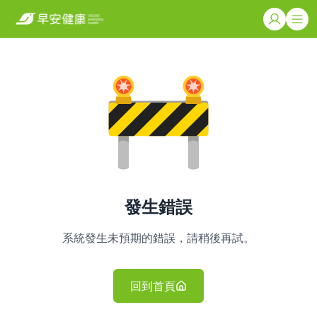
發生錯誤
系統發生未預期的錯誤，請稍後再試。
回到首頁