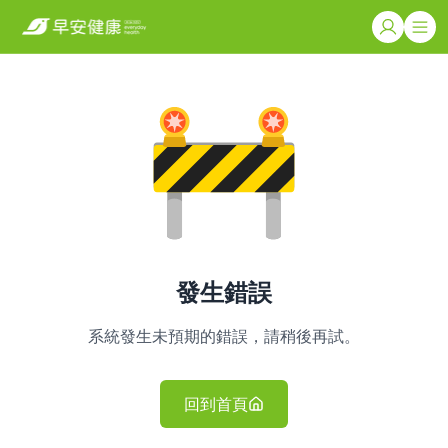
發生錯誤
系統發生未預期的錯誤，請稍後再試。
回到首頁