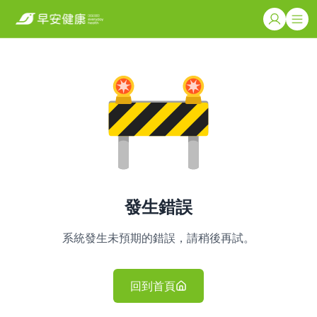
發生錯誤
系統發生未預期的錯誤，請稍後再試。
回到首頁