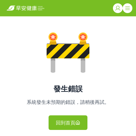
發生錯誤
系統發生未預期的錯誤，請稍後再試。
回到首頁