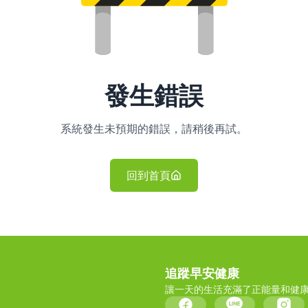
發生錯誤
系統發生未預期的錯誤，請稍後再試。
回到首頁
追蹤早安健康
讓一天的生活充滿了正能量和健