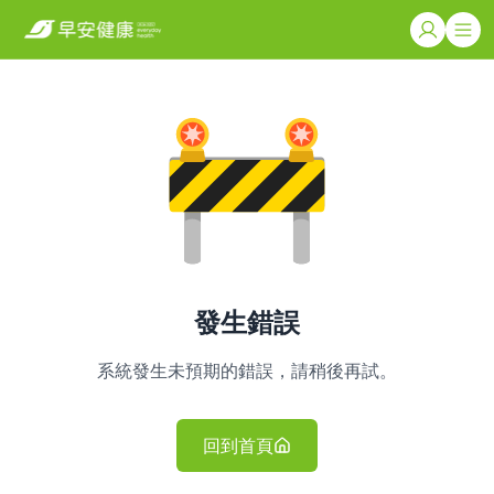
發生錯誤
系統發生未預期的錯誤，請稍後再試。
回到首頁