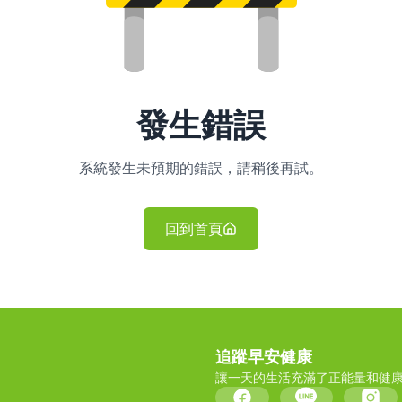
發生錯誤
系統發生未預期的錯誤，請稍後再試。
回到首頁
追蹤早安健康
讓一天的生活充滿了正能量和健