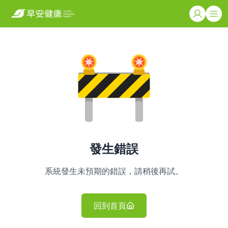
發生錯誤
系統發生未預期的錯誤，請稍後再試。
回到首頁