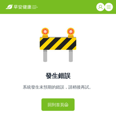
發生錯誤
系統發生未預期的錯誤，請稍後再試。
回到首頁