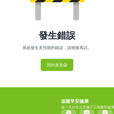
發生錯誤
系統發生未預期的錯誤，請稍後再試。
回到首頁
追蹤早安健康
讓一天的生活充滿了正能量和健