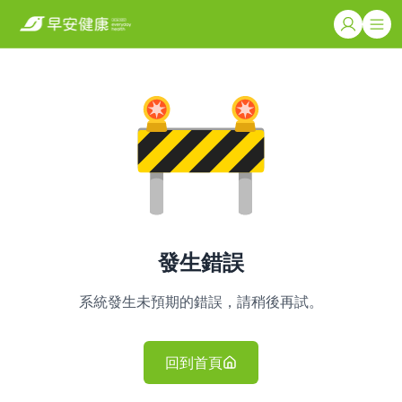
發生錯誤
系統發生未預期的錯誤，請稍後再試。
回到首頁