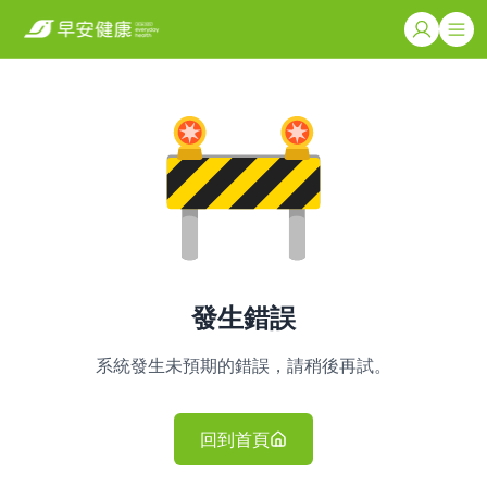
發生錯誤
系統發生未預期的錯誤，請稍後再試。
回到首頁