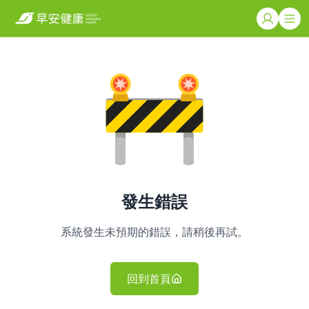
發生錯誤
系統發生未預期的錯誤，請稍後再試。
回到首頁