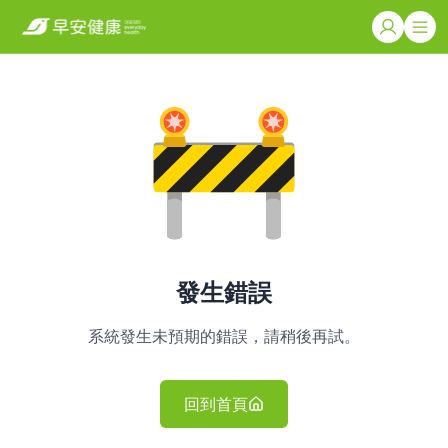
發生錯誤
系統發生未預期的錯誤，請稍後再試。
回到首頁