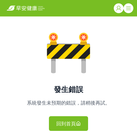
發生錯誤
系統發生未預期的錯誤，請稍後再試。
回到首頁