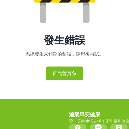
發生錯誤
系統發生未預期的錯誤，請稍後再試。
回到首頁
追蹤早安健康
讓一天的生活充滿了正能量和健