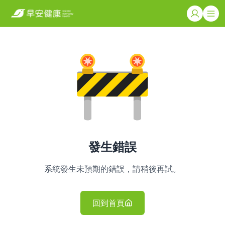
發生錯誤
系統發生未預期的錯誤，請稍後再試。
回到首頁