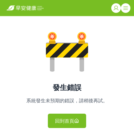
發生錯誤
系統發生未預期的錯誤，請稍後再試。
回到首頁