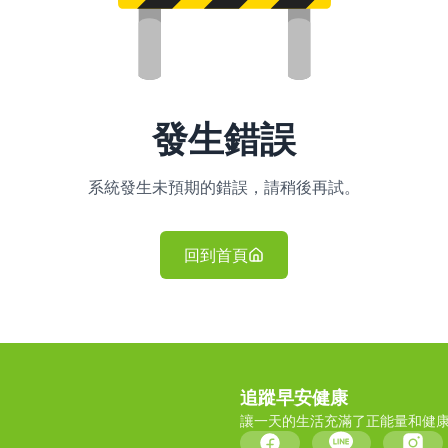
發生錯誤
系統發生未預期的錯誤，請稍後再試。
回到首頁
追蹤早安健康
讓一天的生活充滿了正能量和健